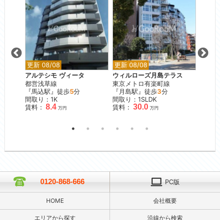
更新 08/08
更新 08/08
更新 0
アルテシモ ヴィータ
ウィルローズ月島テラス
ブリリ
都営浅草線
東京メトロ有楽町線
東京メ
『馬込駅』徒歩
5
分
『月島駅』徒歩
3
分
『早稲
間取り：1K
間取り：1SLDK
間取り
8.4
30.0
賃料：
賃料：
賃料：
万円
万円
0120-868-666
PC版
HOME
会社概要
エリアから探す
沿線から検索