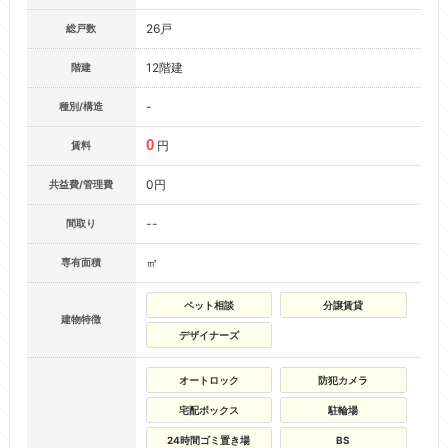
26戸
総戸数
12階建
階建
-
種別/構造
0
円
賃料
0円
共益費/管理費
--
間取り
㎡
専有面積
ペット相談
分譲賃貸
建物特徴
デザイナーズ
オートロック
防犯カメラ
宅配ボックス
駐輪場
24時間ゴミ置き場
BS