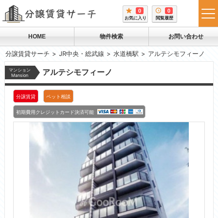
0
0
tog
お気に入り
閲覧履歴
me
HOME
物件検索
お問い合わせ
分譲賃貸サーチ
JR中央・総武線
水道橋駅
アルテシモフィーノ
マンション
アルテシモフィーノ
Mansion
分譲賃貸
ペット相談
初期費用クレジットカード決済可能