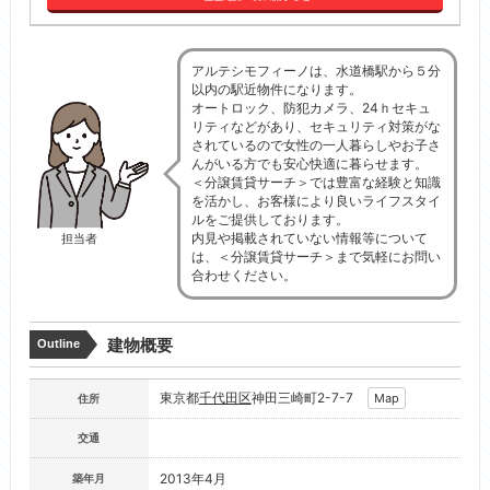
アルテシモフィーノは、水道橋駅から５分
以内の駅近物件になります。
オートロック、防犯カメラ、24ｈセキュ
リティなどがあり、セキュリティ対策がな
されているので女性の一人暮らしやお子さ
んがいる方でも安心快適に暮らせます。
＜分譲賃貸サーチ＞では豊富な経験と知識
を活かし、お客様により良いライフスタイ
ルをご提供しております。
内見や掲載されていない情報等について
担当者
は、＜分譲賃貸サーチ＞まで気軽にお問い
合わせください。
建物概要
Outline
東京都
千代田区
神田三崎町2-7-7
Map
住所
交通
2013年4月
築年月