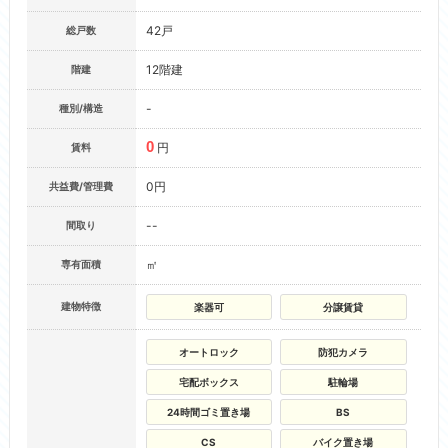
42戸
総戸数
12階建
階建
-
種別/構造
0
円
賃料
0円
共益費/管理費
--
間取り
㎡
専有面積
建物特徴
楽器可
分譲賃貸
オートロック
防犯カメラ
宅配ボックス
駐輪場
24時間ゴミ置き場
BS
CS
バイク置き場