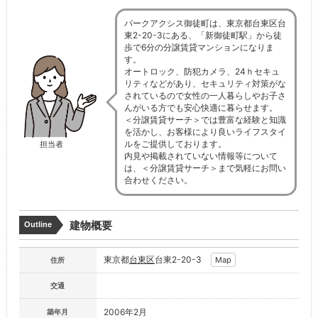
パークアクシス御徒町は、東京都台東区台
東2-20-3にある、「新御徒町駅」から徒
歩で6分の分譲賃貸マンションになりま
す。
オートロック、防犯カメラ、24ｈセキュ
リティなどがあり、セキュリティ対策がな
されているので女性の一人暮らしやお子さ
んがいる方でも安心快適に暮らせます。
＜分譲賃貸サーチ＞では豊富な経験と知識
を活かし、お客様により良いライフスタイ
ルをご提供しております。
担当者
内見や掲載されていない情報等について
は、＜分譲賃貸サーチ＞まで気軽にお問い
合わせください。
建物概要
Outline
東京都
台東区
台東2-20-3
Map
住所
交通
2006年2月
築年月