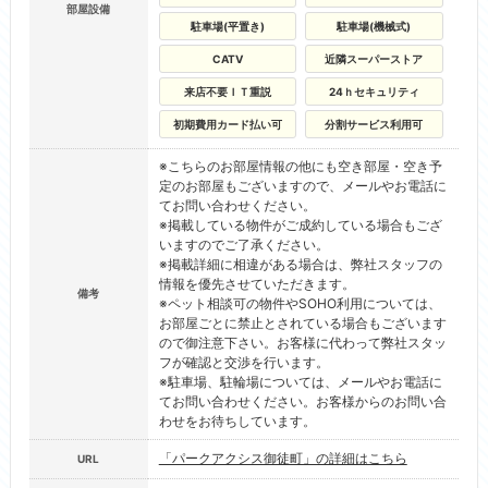
部屋設備
駐車場(平置き)
駐車場(機械式)
CATV
近隣スーパーストア
来店不要ＩＴ重説
24ｈセキュリティ
初期費用カード払い可
分割サービス利用可
※こちらのお部屋情報の他にも空き部屋・空き予
定のお部屋もございますので、メールやお電話に
てお問い合わせください。
※掲載している物件がご成約している場合もござ
いますのでご了承ください。
※掲載詳細に相違がある場合は、弊社スタッフの
情報を優先させていただきます。
備考
※ペット相談可の物件やSOHO利用については、
お部屋ごとに禁止とされている場合もございます
ので御注意下さい。お客様に代わって弊社スタッ
フが確認と交渉を行います。
※駐車場、駐輪場については、メールやお電話に
てお問い合わせください。お客様からのお問い合
わせをお待ちしています。
「パークアクシス御徒町」の詳細はこちら
URL