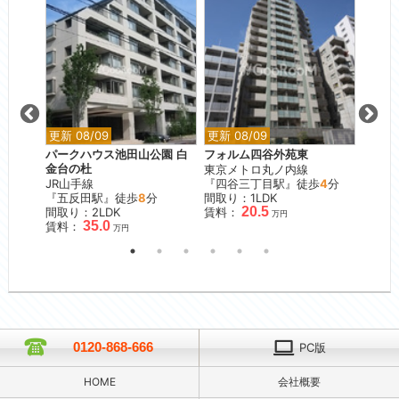
更新 08/09
更新 08/09
更新 0
パークハウス池田山公園 白
フォルム四谷外苑東
ブラン
金台の杜
東京メトロ丸ノ内線
JR山
分
JR山手線
『四谷三丁目駅』徒歩
4
分
『駒込
『五反田駅』徒歩
8
分
間取り：1LDK
間取り
20.5
間取り：2LDK
賃料：
賃料：
万円
35.0
賃料：
万円
0120-868-666
PC版
HOME
会社概要