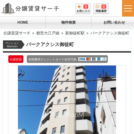
0
0
tog
お気に入り
閲覧履歴
me
HOME
物件検索
お問い合わせ
分譲賃貸サーチ
都営大江戸線
新御徒町駅
パークアクシス御徒町
マンション
パークアクシス御徒町
Mansion
分譲賃貸
初期費用クレジットカード決済可能